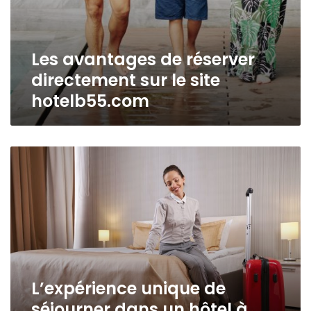
Les avantages de réserver
directement sur le site
hotelb55.com
L’expérience
unique
de
séjourner
dans
un
hôtel
à
Paris
L’expérience unique de
7
séjourner dans un hôtel à