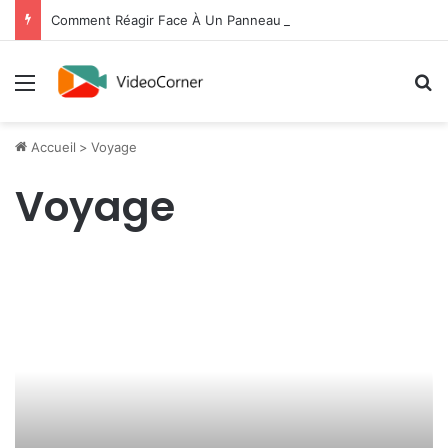
Comment Réagir Face À Un Panneau D’Interdiction : Guide Complet
Menu
R
Accueil
>
Voyage
Voyage
Visiter
Lille
en
famille
:
itinéraire
de
3
jours