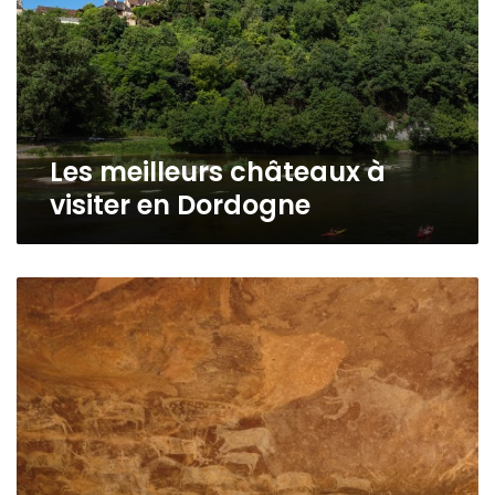
visiter
en
Dordogne
Les meilleurs châteaux à
visiter en Dordogne
L’art
rupestre
préhistorique
en
Dordogne