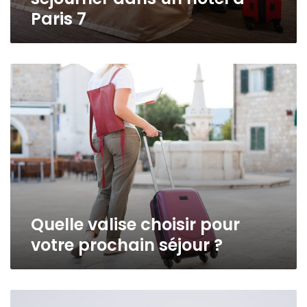
Paris 7
Quelle
valise
choisir
pour
votre
prochain
séjour
?
Quelle valise choisir pour
votre prochain séjour ?
Randonnée