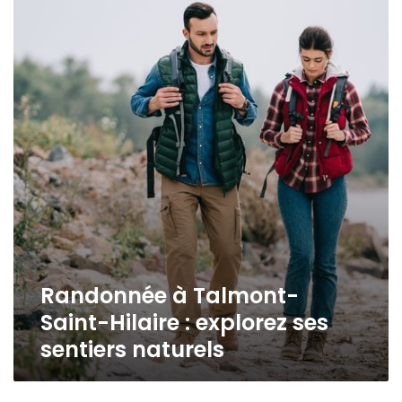
à
Talmont-
Saint-
Hilaire
:
explorez
ses
sentiers
naturels
Randonnée à Talmont-
Saint-Hilaire : explorez ses
sentiers naturels