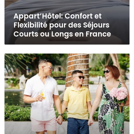
Appart’Hôtel: Confort et
Flexibilité pour des Séjours
Courts ou Longs en France
Les
avantages
de
réserver
directement
sur
le
site
hotelb55.com