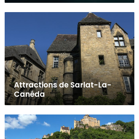
Attractions
de
Sarlat-
La-
Canéda
Attractions de Sarlat-La-
Canéda
Les
meilleurs
châteaux
à