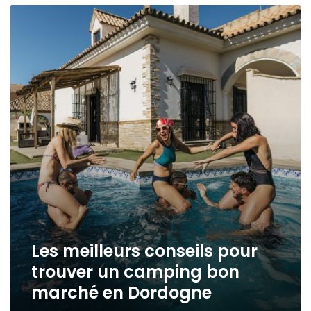
Les
meilleurs
conseils
pour
trouver
un
camping
bon
marché
en
Dordogne
Les meilleurs conseils pour
trouver un camping bon
marché en Dordogne