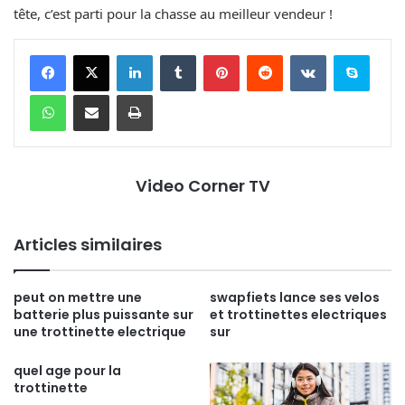
tête, c’est parti pour la chasse au meilleur vendeur !
Linkedin
Tumblr
Pinterest
Reddit
VKontakte
Skype
WhatsApp
Partager par email
Imprimer
Video Corner TV
Articles similaires
peut on mettre une
swapfiets lance ses velos
batterie plus puissante sur
et trottinettes electriques
une trottinette electrique
sur
quel age pour la
trottinette