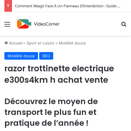
Comment Réagir Face À Un Panneau D’Interdiction : Guide Complet
Menu
R
Accueil
>
Sport et Loisirs
>
Mobilité douce
Mobilité douce
SEO
razor trottinette electrique
e300s4km h achat vente
Découvrez le moyen de
transport le plus fun et
pratique de l’année !