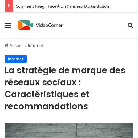
Comment Réagir Face À Un Panneau D’Interdiction : Guide Complet
Menu
R
Accueil
>
Internet
Internet
La stratégie de marque des
réseaux sociaux :
Caractéristiques et
recommandations